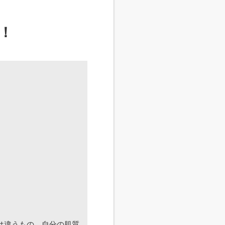
！
は違うもの。自分の肌質