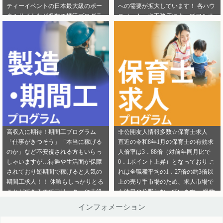
ティーイベントの日本最大級のポー
への需要が拡大しています！ 各ハウ
ご連絡ください。
ら」から ご連絡ください。
タルサイトなど多数の婚活プログラ
スメーカーや工務店によってフルオ
ムを取り扱っております！ 新規でご
ーダー住宅・セミオーダー住宅など
登録いただくアフィリエイター様は
様々な取扱いがありユーザーの好み
「お申込みはこちら」からご登録時
をくみ取って家づくりをサポ―トし
のプロフィール欄に注目のカテゴリ
てくれます。 新規でご登録いただく
を見たという旨をご入力ください。
アフィリエイター様は「お申込みは
メディパートナーにご登録いただい
こちら」からご登録時のプロフィー
ているアフィリエイター様は「お問
ル欄に注目のカテゴリを見たという
い合わせはこちら」からご連絡くだ
旨をご入力ください。 メディパート
さい。
ナーにご登録いただいているアフィ
リエイター様は「お問い合わせはこ
ちら」からご連絡ください。
高収入に期待！期間工プログラム
非公開友人情報多数☆保育士求人
「仕事がきつそう」「本当に稼げる
直近の令和8年1月の保育士の有効求
のか」など不安視される方もいらっ
人倍率は3．88倍（対前年同月比で
しゃいますが…待遇や生活面が保障
0．1ポイント上昇）となっており こ
されており短期間で稼げると人気の
れは全職種平均の1．27倍の約3倍以
期間工求人！！ 休暇もしっかりとる
上の売り手市場のため、求人市場で
ことができるのでフリーターや未経
も注目の分野となっています。 慢性
験者でも働きやすいことが特徴です♪
的な保育士不足を解決するために即
インフォメーション
新規でご登録いただくアフィリエイ
採用というスタイルの保育園も増え
ター様は「お申込みはこちら」から
ているようです。 雇用形態も正社