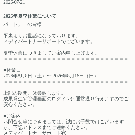
2026/07/21
ご登録時のプロフィール欄に注目の
員、契約社員、パートとライフスタ
カテゴリを見たという旨をご入力く
イルに沿ったプランが選択できるも
2026年夏季休業について
ださい。 メディパートナーにご登録
の魅力的です。 新規でご登録いただ
いただいているアフィリエイター様
くアフィリエイター様は「お申込み
パートナーの皆様
は「お問い合わせはこちら」からご
はこちら」からご登録時のプロフィ
平素よりお世話になっております。
連絡ください。
ール欄に注目のカテゴリを見たとい
メディパートナーサポートでございます。
う旨をご入力ください。 メディパー
トナーにご登録いただいているアフ
夏季休業につきましてご案内申し上げます。
ィリエイター様は「お問い合わせは
＝＝＝＝＝＝＝＝＝＝＝＝＝＝＝＝＝＝＝＝＝＝＝＝＝＝
こちら」からご連絡ください。
＝＝
■休業日
2026年8月8日（土）〜 2026年8月16日（日）
＝＝＝＝＝＝＝＝＝＝＝＝＝＝＝＝＝＝＝＝＝＝＝＝＝＝
＝＝
上記の期間、休業致します。
成果発生や管理画面のログインは通常通り行えますのでご
安心ください。
■ご案内
お問合せ等につきましては、誠にお手数ではございます
が、下記アドレスまでご連絡ください。
メディパートナーサポート宛