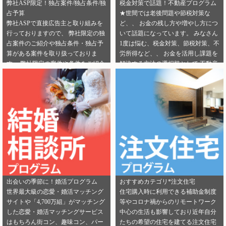
弊社ASP限定！独占案件/独占条件/独
税金対策で話題！不動産プログラム
占予算
★世間では老後問題や節税対策な
弊社ASPで直接広告主と取り組みを
ど、、 お金の残し方や増やし方につ
行っておりますので、 弊社限定の独
いて話題になっています。 みなさん
占案件のご紹介や独占条件・独占予
1度は悩む、税金対策、節税対策、不
算がある案件を取り扱っておりま
労所得など、、 お金を活用し課題を
す。 弊社限定の案件や条件をご紹介
解決する方法の選択肢として 不動産
できるカテゴリーは下記となりま
投資を選択する人が増えてきていま
す。 ・健康食品 ・美容 ・転職エー
す。 サラリーマンからでも始められ
ジェント（IT/エンジニア求人） ・転
る不動産投資は税金対策として注目
職エージェント（一般求人） ・転職
を浴びています。 弊社では独占案件
エージェント（工場求人） ・生理管
や好条件でのご案内が可能になりま
理ツール ・不動産（売却） ・不動産
す！ 資料請求からオンライン面談な
（投資） ・不動産（外壁） ・不動産
ど複数相談方法があり訴求がしやす
（注文住宅） ・引越し ・ランドセル
いカテゴリにもなります。 ぜひご掲
是非この機会に、新規でご登録いた
載のご検討をよろしくお願いしま
だくアフィリエイター様は 「お申込
す！ ★ 新規でご登録いただくアフィ
みはこちら」からご登録時のプロフ
リエイター様は 「お申込みはこち
出会いの季節に！婚活プログラム
おすすめカテゴリ*注文住宅
ィール欄に 「独占案件・独占条件の
ら」からご登録時のプロフィール欄
世界最大級の恋愛・婚活マッチング
住宅購入時に利用できる補助金制度
お知らせ」を見たという旨をご入力
に 注目のカテゴリを見たという旨を
サイトや「4,700万組」がマッチング
等やコロナ禍からのリモートワーク
ください。 メディパートナーにご登
ご入力ください。 メディパートナー
した恋愛・婚活マッチングサービス
中心の生活も影響しており近年自分
録いただいている アフィリエイター
にご登録いただいている アフィリエ
はもちろん街コン、趣味コン、パー
たちの希望の住宅を建てる注文住宅
様は「お問い合わせはこちら」から
イター様は「お問い合わせはこち