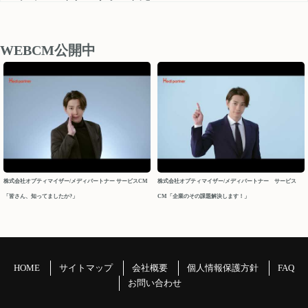
medipartner_support@optimizer.co.jp
お問い合わせいただきました内容については、 営業再開日
後、順次確認し対応させていただきます。
WEBCM公開中
以上、ご迷惑をお掛け致しますが、どうぞよろしくお願い
申し上げます。
今後ともメディパートナーを何卒よろしくお願いいたしま
す。
メディパートナーサポート
2026/04/10
株式会社オプティマイザー/メディパートナー サービスCM
株式会社オプティマイザー/メディパートナー サービス
「皆さん、知ってましたか?」
CM「企業のその課題解決します！」
2026年 GW休業について
パートナーの皆様
平素よりお世話になっております。メディパートナーサポ
ートでございます。
HOME
サイトマップ
会社概要
個人情報保護方針
FAQ
GW休業につきましてご案内申し上げます。
お問い合わせ
＝＝＝＝＝＝＝＝＝＝＝＝＝＝＝＝＝＝＝＝＝＝＝＝＝＝